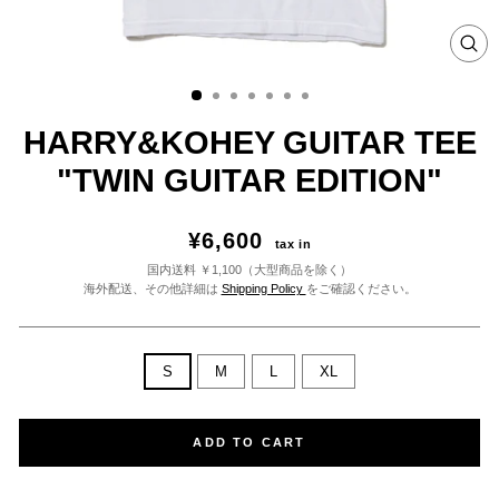
CL
HARRY&KOHEY GUITAR TEE
"TWIN GUITAR EDITION"
¥6,600
tax in
国内送料 ￥1,100（大型商品を除く）
海外配送、その他詳細は
Shipping Policy
をご確認ください。
サ
S
M
L
XL
イ
ズ
ADD TO CART