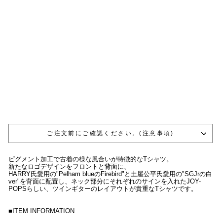
u
i
t
a
r
E
d
i
t
i
o
n
"
¥6,600
ご注文前にご確認ください。(注意事項)
ピグメント加工で古着の様な風合いが特徴的なTシャツ。
新たなロゴデザインをフロントと背面に、
HARRY氏愛用の"Pelham blueのFirebird"と土屋公平氏愛用の"SGJrの白
ver"を背面に配置し、ネック部分にそれぞれのサインを入れたJOY-
POPSらしい、ツインギターのレイアウトが貴重なTシャツです。
■ITEM INFORMATION