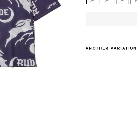
イ
ズ
ANOTHER VARIATION
D
U
B
S
E
T
T
E
R
-
卯
-
Sold Out
¥19,800