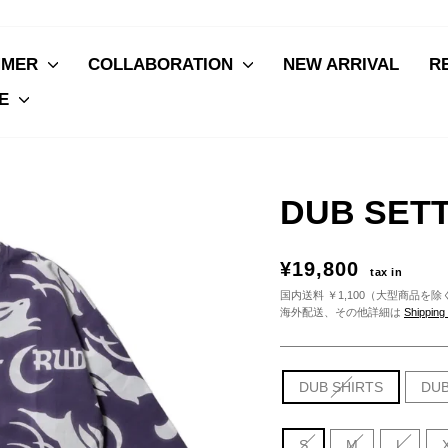
MMER
COLLABORATION
NEW ARRIVAL
R
VE
DUB SETT
¥19,800
tax in
国内送料 ￥1,100（大型商品を除
海外配送、その他詳細は
Shipping
ス
DUB SHIRTS
DUB
タ
イ
ル
サ
S
M
L