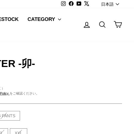
LANG
Instagram
Facebook
YouTube
X
日本語
ESTOCK
CATEGORY
Log in
Search
Cart
ER -卯-
く）
 Policy
をご確認ください。
 PANTS
XL
XXL