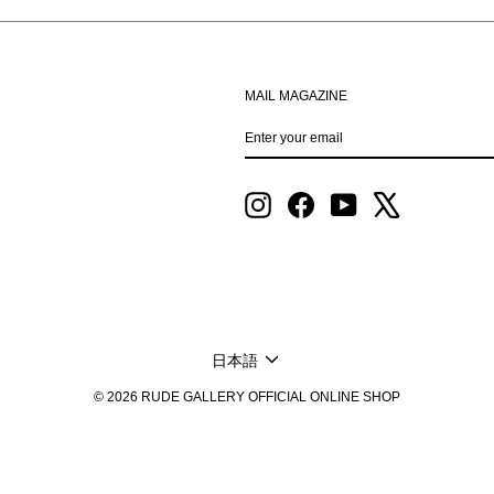
MAIL MAGAZINE
ENTER
SUBSCRIBE
YOUR
EMAIL
Instagram
Facebook
YouTube
X
LANGUAGE
日本語
© 2026 RUDE GALLERY OFFICIAL ONLINE SHOP