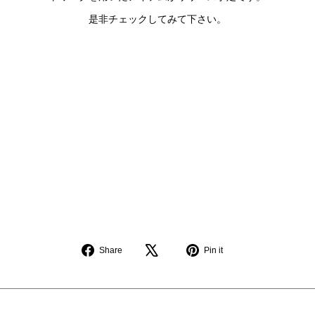
是非チェックしてみて下さい。
Share
Pin
Share
Pin it
on
on
Facebook
Pinterest