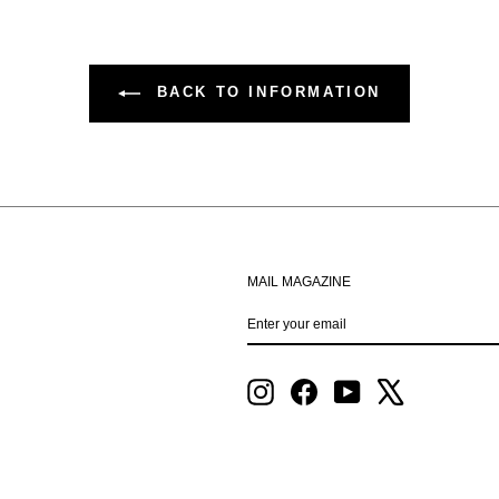
BACK TO INFORMATION
MAIL MAGAZINE
ENTER
SUBSCRIBE
YOUR
EMAIL
Instagram
Facebook
YouTube
X