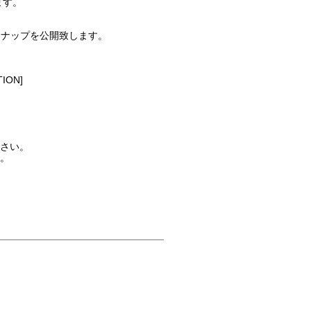
ます。
N ラインナップを公開致します。
TION]
さい。
。