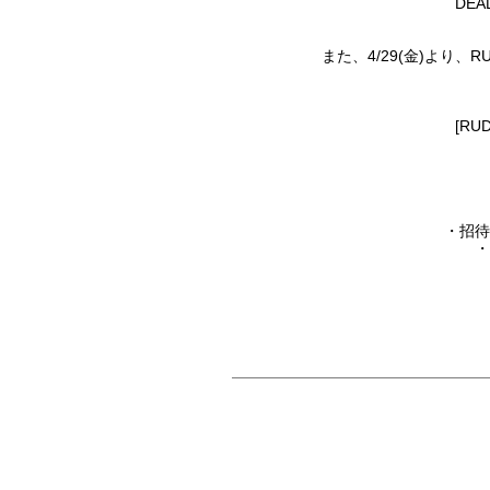
DE
また、4/29(金)より、RU
[RUD
・招待
・