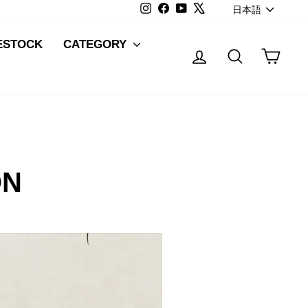
LANG
Instagram
Facebook
YouTube
X
日本語
ESTOCK
CATEGORY
Log in
Search
Cart
ON