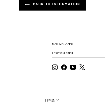
BACK TO INFORMATION
MAIL MAGAZINE
ENTER
SUBSCRIBE
YOUR
EMAIL
Instagram
Facebook
YouTube
X
LANGUAGE
日本語