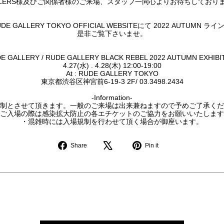
ALERS様及びご関係者様のご来場、スタッフ一同心よりお待ちしており
DE GALLERY TOKYO OFFICIAL WEBSITEにて 2022 AUTUM
是非ご覧下さいませ。
E GALLERY / RUDE GALLERY BLACK REBEL 2022 AUTUMN EXHIBI
4.27(水) . 4.28(木) 12:00-19:00
At : RUDE GALLERY TOKYO
東京都渋谷区神宮前6-19-3 2F/ 03.3498.2434
-Information-
制とさせて頂きます。一般のご来場は出来兼ねますので予めご了承くだ
ご入場の際は感染拡大防止の各エチケットのご協力をお願いいたします
・混雑時には入場規制を行わせて頂く場合が御座います。
Share
Pin
Share
Pin it
on
on
Facebook
Pinterest