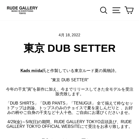
Skip
to
Search
Site na
Ca
content
4月 18, 2022
東京 DUB SETTER
Kads miida
氏と作製している東京ルード夏の風物詩。
”東京 DUB SETTER”
今年の干支”寅”を新作に加え、今までリリースしてきた全モデルを受注
販売致します。
「DUB SHIRTS」「DUB PANTS」「TENUGUI」 全て揃えて粋なセッ
トアップは勿論、トップスのみのチョイスで夏を楽しんだりと 、お好
みの柄やご自身の干支など十人十色、ご自由にお選びくださいませ。
4/29(金)～5/8(日)の期間、RUDE GALLERY TOKYO店頭及び、RUDE
GALLERY TOKYO OFFICIAL WEBSITEにて受注をお承り致します。