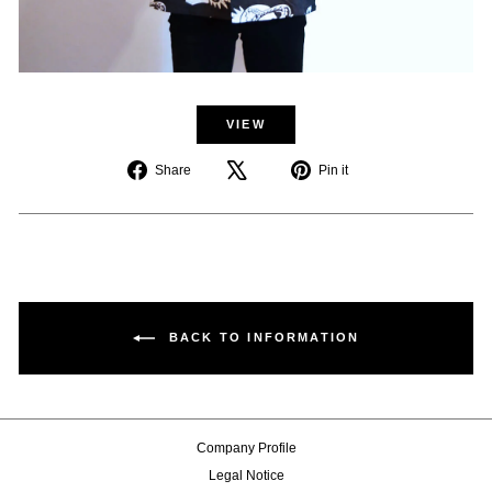
VIEW
Share
Pin
Share
Pin it
on
on
Facebook
Pinterest
BACK TO INFORMATION
Company Profile
Legal Notice